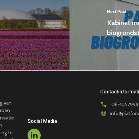
Next Post
Kabinet mo
biogronds
Contactinformat
ng van
06-1057998
Groen
info@platfor
nisatie
Social Media
en
ing te