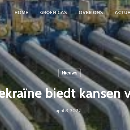
HOME
GROEN GAS
OVER ONS
ACTUE
Nieuws
ekraïne biedt kansen 
april 8, 2022