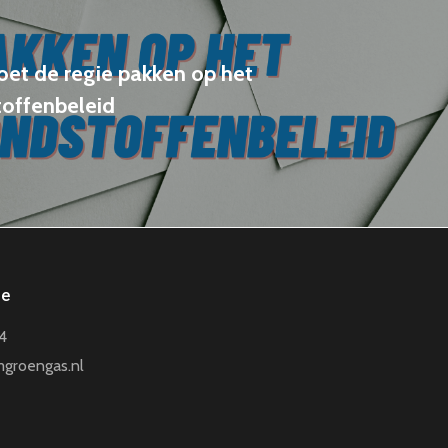
et de regie pakken op het
toffenbeleid
ie
4
mgroengas.nl