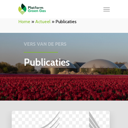
Home
»
Actueel
»
Publicaties
VERS VAN DE PERS
Publicaties