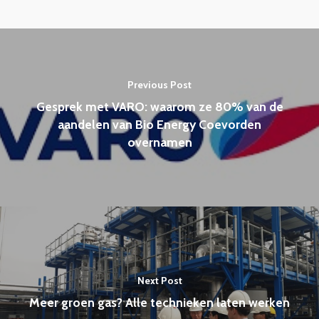
Previous Post
Gesprek met VARO: waarom ze 80% van de
aandelen van Bio Energy Coevorden
overnamen
Next Post
Meer groen gas? Alle technieken laten werken